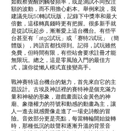
如觀察覺醒的觸發頻率，或是測試不同投注
額的波動，而不用擔心虧本。舉例來說，我
建議先玩50轉試玩版，記錄下中獎率和最大
倍數，這樣轉真錢時更有把握。很多新手就
是從試玩起步，漸漸愛上這台機台。有些平
台甚至有「atg2試玩」或「赛特2试玩」（簡
體版），跨語言都找得到。記得，試玩雖然
免費，但時間有限，有些站會要求註冊才能
無限玩。總之，這是零風險入門的最佳方
式，讓你從懶人模式直接變高手。
戰神賽特這台機台的魅力，首先來自它的主
題設計。古埃及神話裡的賽特神是個充滿力
量和神秘的形象，遊戲畫面以金黃色的神
廟、象徵權力的符號和動感的動畫為主，讓
人一進去就感覺像走進了一場史詩般的冒
險。音效部分更是亮點，每當轉輪開始旋轉
時，那種低沉的鼓聲和逐漸升溫的背景音