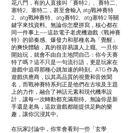
花八門，有的人直接叫「賽特2」、賽特二、
塞特2、塞特二，甚至會輸入 atg戰神賽特
2、atg戰神賽特、atg賽特2、atg塞特2 等關
鍵字來找資料。無論你怎麼拼寫，核心都在
同一件事上——這款電子老虎機遊戲《戰神賽
特》的節奏感、爆發力和那種名為「覺醒」
的爽快體驗，真的很容易讓人上癮。一旦你
開始玩，就會不由自主地問自己：你今天賽
特了嗎？這不只是一句流行語，更是玩家在
遊戲中追尋那種心跳加速的時刻。ATG 作為
遊戲供應商，以其高品質的視覺和音效聞
名，而戰神賽特系列正是他們在古埃及主題
上的力作，融合了神話元素和現代機率設
計，讓每一次轉動都充滿期待。無論你是新
手還是老鳥，這款遊戲都能提供足夠的樂
趣，讓你沉浸其中。
在玩家討論中，你常會看到一些「玄學