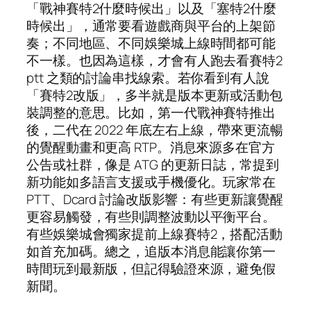
「戰神賽特2什麼時候出」以及「塞特2什麼
時候出」，通常要看遊戲商與平台的上架節
奏；不同地區、不同娛樂城上線時間都可能
不一樣。也因為這樣，才會有人跑去看賽特2
ptt 之類的討論串找線索。若你看到有人說
「賽特2改版」，多半就是版本更新或活動包
裝調整的意思。比如，第一代戰神賽特推出
後，二代在 2022 年底左右上線，帶來更流暢
的覺醒動畫和更高 RTP。消息來源多在官方
公告或社群，像是 ATG 的更新日誌，常提到
新功能如多語言支援或手機優化。玩家常在
PTT、Dcard 討論改版影響：有些更新讓覺醒
更容易觸發，有些則調整波動以平衡平台。
有些娛樂城會獨家提前上線賽特2，搭配活動
如首充加碼。總之，追版本消息能讓你第一
時間玩到最新版，但記得驗證來源，避免假
新聞。