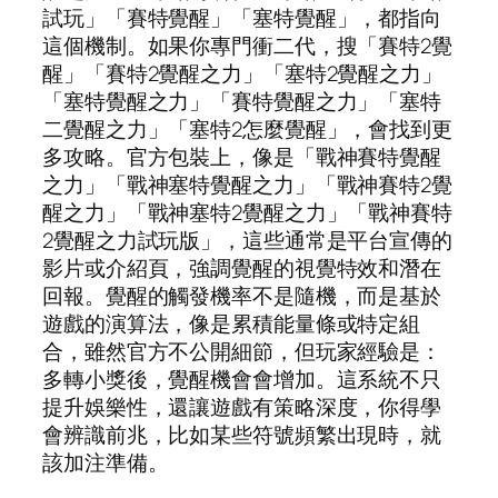
試玩」「賽特覺醒」「塞特覺醒」，都指向
這個機制。如果你專門衝二代，搜「賽特2覺
醒」「賽特2覺醒之力」「塞特2覺醒之力」
「塞特覺醒之力」「賽特覺醒之力」「塞特
二覺醒之力」「塞特2怎麼覺醒」，會找到更
多攻略。官方包裝上，像是「戰神賽特覺醒
之力」「戰神塞特覺醒之力」「戰神賽特2覺
醒之力」「戰神塞特2覺醒之力」「戰神賽特
2覺醒之力試玩版」，這些通常是平台宣傳的
影片或介紹頁，強調覺醒的視覺特效和潛在
回報。覺醒的觸發機率不是隨機，而是基於
遊戲的演算法，像是累積能量條或特定組
合，雖然官方不公開細節，但玩家經驗是：
多轉小獎後，覺醒機會會增加。這系統不只
提升娛樂性，還讓遊戲有策略深度，你得學
會辨識前兆，比如某些符號頻繁出現時，就
該加注準備。