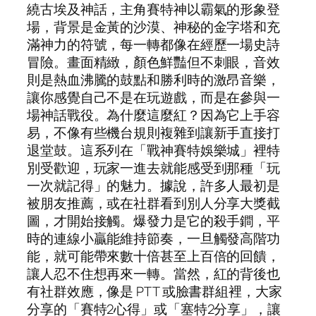
繞古埃及神話，主角賽特神以霸氣的形象登
場，背景是金黃的沙漠、神秘的金字塔和充
滿神力的符號，每一轉都像在經歷一場史詩
冒險。畫面精緻，顏色鮮豔但不刺眼，音效
則是熱血沸騰的鼓點和勝利時的激昂音樂，
讓你感覺自己不是在玩遊戲，而是在參與一
場神話戰役。為什麼這麼紅？因為它上手容
易，不像有些機台規則複雜到讓新手直接打
退堂鼓。這系列在「戰神賽特娛樂城」裡特
別受歡迎，玩家一進去就能感受到那種「玩
一次就記得」的魅力。據說，許多人最初是
被朋友推薦，或在社群看到別人分享大獎截
圖，才開始接觸。爆發力是它的殺手鐧，平
時的連線小贏能維持節奏，一旦觸發高階功
能，就可能帶來數十倍甚至上百倍的回饋，
讓人忍不住想再來一轉。當然，紅的背後也
有社群效應，像是 PTT 或臉書群組裡，大家
分享的「賽特2心得」或「塞特2分享」，讓