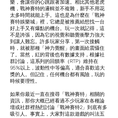
樂，會讓你的心跳跟著加速。相比其他老虎
機，戰神賽特的邏輯並不複雜，新手不用花
太多時間就能上手。這也是為什麼在「戰神
賽特娛樂城」裡，它總是被推薦給想找一台
好上手又有爆點的機台。玩一次就記得，這
不是誇張，因為它的視覺和聽覺衝擊力強大
到讓人難忘。許多玩家分享，第一次接觸
時，就被那種「神力覺醒」的畫面給震懾住
了。當然，紅的背後也有數據支持，根據社
群討論，這系列的回饋率（RTP）維持在
95%以上，波動性中等偏高，適合喜歡追大
獎的人。但記住，任何機台都有風險，玩的
時候要理性。
如果你最近一直在搜尋「戰神賽特」相關的
資訊，那你大概已經看過不少玩家在各種論
壇或社群裡熱烈討論「戰神賽特2」到底有多
吸引人。事實上，大家對這款遊戲的叫法五