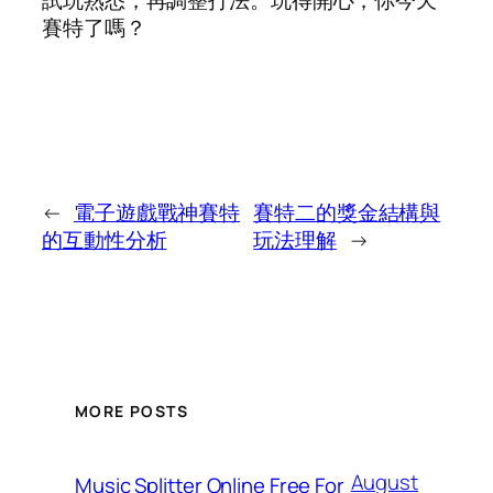
賽特了嗎？
←
電子遊戲戰神賽特
賽特二的獎金結構與
的互動性分析
玩法理解
→
MORE POSTS
August
Music Splitter Online Free For