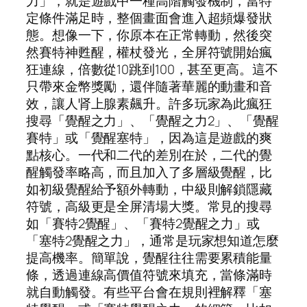
力」，就是遊戲中一種高階觸發機制，當特
定條件滿足時，整個畫面會進入超頻爆發狀
態。想像一下，你原本在正常轉動，然後突
然賽特神甦醒，權杖發光，全屏符號開始瘋
狂連線，倍數從10跳到100，甚至更高。這不
只帶來金幣獎勵，還伴隨著華麗的動畫和音
效，讓人肾上腺素飆升。許多玩家為此瘋狂
搜尋「覺醒之力」、「覺醒之力2」、「覺醒
賽特」或「覺醒塞特」，因為這是遊戲的爽
點核心。一代和二代的差別在於，二代的覺
醒觸發率略高，而且加入了多層級覺醒，比
如初級覺醒給予額外轉動，中級則解鎖隱藏
符號，高級更是全屏清場大獎。常見的搜尋
如「賽特2覺醒」、「賽特2覺醒之力」或
「塞特2覺醒之力」，通常是玩家想知道怎麼
提高機率。簡單說，覺醒往往需要累積能量
條，透過連線高價值符號來填充，當條滿時
就自動觸發。有些平台會在規則裡解釋「塞