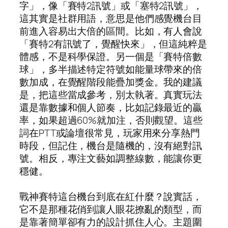
字」，像「賽特2訊號」或「塞特2訊號」，
這其實是社群用語，意思是他們感覺機台目
前進入容易出大倍的區間。比如，有人會說
「賽特2有訊號了，覺醒快來」，但這純粹是
體感，不是科學保證。另一個是「賽特倍數
球」，多半描述特定符號如能量球帶來的倍
數加成，在覺醒階段能疊加獎金。我的建議
是，把這些當成參考，別太執著。真實玩法
還是靠數據和個人節奏，比如記錄最近的贏
率，如果超過60%就加注，否則觀望。這些
詞在PTT或論壇很常見，玩家用來分享熱門
時段，但記住，機台是隨機的，沒有絕對訊
號。相反，專注文藝如調整線數，能讓你更
穩健。
戰神賽特這台機台到底在紅什麼？說實話，
它不是那種花俏到讓人眼花撩亂的類型，而
是靠著簡單卻有力的設計抓住人心。主題圍