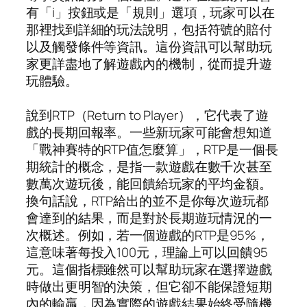
有「i」按鈕或是「規則」選項，玩家可以在
那裡找到詳細的玩法說明，包括符號的賠付
以及觸發條件等資訊。這份資訊可以幫助玩
家更詳盡地了解遊戲內的機制，從而提升遊
玩體驗。
說到RTP（Return to Player），它代表了遊
戲的長期回報率。一些新玩家可能會想知道
「戰神賽特的RTP值怎麼算」，RTP是一個長
期統計的概念，是指一款遊戲在數千次甚至
數萬次遊玩後，能回饋給玩家的平均金額。
換句話說，RTP給出的並不是你每次遊玩都
會達到的結果，而是對於長期遊玩情況的一
次概述。例如，若一個遊戲的RTP是95%，
這意味著每投入100元，理論上可以回饋95
元。這個指標雖然可以幫助玩家在選擇遊戲
時做出更明智的決策，但它卻不能保證短期
內的輸贏，因為實際的遊戲結果始終受隨機