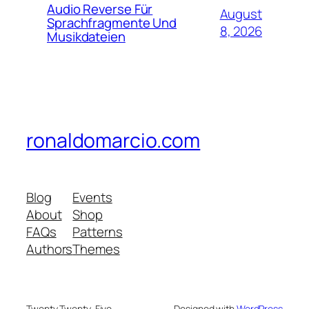
Audio Reverse Für
August
Sprachfragmente Und
8, 2026
Musikdateien
ronaldomarcio.com
Blog
Events
About
Shop
FAQs
Patterns
Authors
Themes
Twenty Twenty-Five
Designed with
WordPress