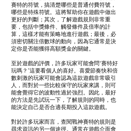
賽特的符號，搞清楚哪些是普通付費符號，
哪些是特殊符號。這將幫助你在遊戲中做出
更好的判斷；其次，了解遊戲規則非常重
要，包括中獎條件、觸發條件及倍率的計
算，這樣才能有策略地進行遊戲；最後，必
須密切關注倍數球的動向，因為它通常是決
定你是否能獲得高額獎金的關鍵。
至於遊戲的評價，許多玩家可能會問“賽特好
玩嗎？”這要看個人的喜好。喜愛節奏快和倍
數刺激的玩家可能會認為這款遊戲非常吸引
人，而對於一些比較保守的玩家來講，則可
能會覺得它的波動性過於強烈。因此，最好
的方法是先試玩一下，了解規則的同時，也
能決定自己是否合適長期投入這款遊戲。
對於許多玩家而言，查閱戰神賽特的規則是
尋求資訊的另一個途徑。通常在遊戲介面會