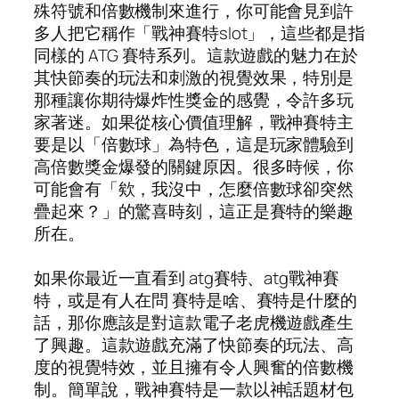
殊符號和倍數機制來進行，你可能會見到許
多人把它稱作「戰神賽特slot」，這些都是指
同樣的 ATG 賽特系列。這款遊戲的魅力在於
其快節奏的玩法和刺激的視覺效果，特別是
那種讓你期待爆炸性獎金的感覺，令許多玩
家著迷。如果從核心價值理解，戰神賽特主
要是以「倍數球」為特色，這是玩家體驗到
高倍數獎金爆發的關鍵原因。很多時候，你
可能會有「欸，我沒中，怎麼倍數球卻突然
疊起來？」的驚喜時刻，這正是賽特的樂趣
所在。
如果你最近一直看到 atg賽特、atg戰神賽
特，或是有人在問 賽特是啥、賽特是什麼的
話，那你應該是對這款電子老虎機遊戲產生
了興趣。這款遊戲充滿了快節奏的玩法、高
度的視覺特效，並且擁有令人興奮的倍數機
制。簡單說，戰神賽特是一款以神話題材包