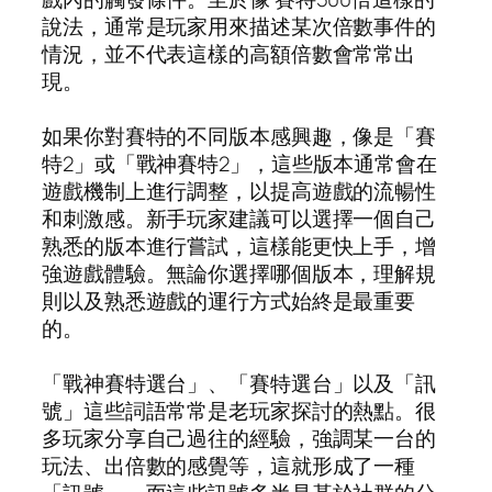
說法，通常是玩家用來描述某次倍數事件的
情況，並不代表這樣的高額倍數會常常出
現。
如果你對賽特的不同版本感興趣，像是「賽
特2」或「戰神賽特2」，這些版本通常會在
遊戲機制上進行調整，以提高遊戲的流暢性
和刺激感。新手玩家建議可以選擇一個自己
熟悉的版本進行嘗試，這樣能更快上手，增
強遊戲體驗。無論你選擇哪個版本，理解規
則以及熟悉遊戲的運行方式始終是最重要
的。
「戰神賽特選台」、「賽特選台」以及「訊
號」這些詞語常常是老玩家探討的熱點。很
多玩家分享自己過往的經驗，強調某一台的
玩法、出倍數的感覺等，這就形成了一種