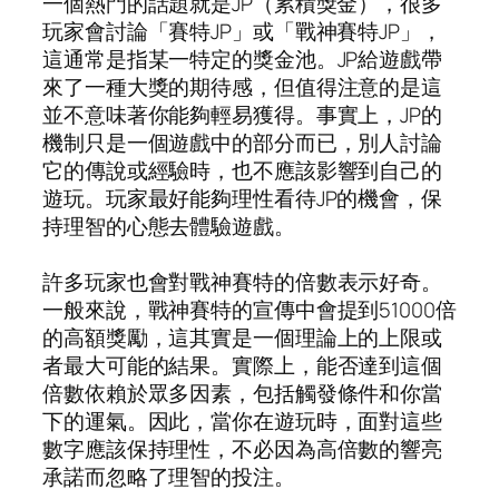
一個熱門的話題就是JP（累積獎金），很多
玩家會討論「賽特JP」或「戰神賽特JP」，
這通常是指某一特定的獎金池。JP給遊戲帶
來了一種大獎的期待感，但值得注意的是這
並不意味著你能夠輕易獲得。事實上，JP的
機制只是一個遊戲中的部分而已，別人討論
它的傳說或經驗時，也不應該影響到自己的
遊玩。玩家最好能夠理性看待JP的機會，保
持理智的心態去體驗遊戲。
許多玩家也會對戰神賽特的倍數表示好奇。
一般來說，戰神賽特的宣傳中會提到51000倍
的高額獎勵，這其實是一個理論上的上限或
者最大可能的結果。實際上，能否達到這個
倍數依賴於眾多因素，包括觸發條件和你當
下的運氣。因此，當你在遊玩時，面對這些
數字應該保持理性，不必因為高倍數的響亮
承諾而忽略了理智的投注。