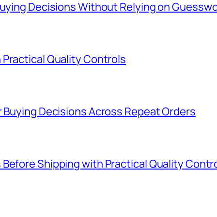
 Buying Decisions Without Relying on Guessw
Practical Quality Controls
er Buying Decisions Across Repeat Orders
Before Shipping with Practical Quality Contr