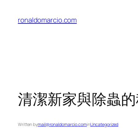
Skip
to
ronaldomarcio.com
content
清潔新家與除蟲的
Written by
mail@ronaldomarcio.com
in
Uncategorized