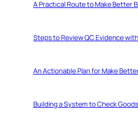
A Practical Route to Make Better
Steps to Review QC Evidence with 
An Actionable Plan for Make Bett
Building a System to Check Goods 