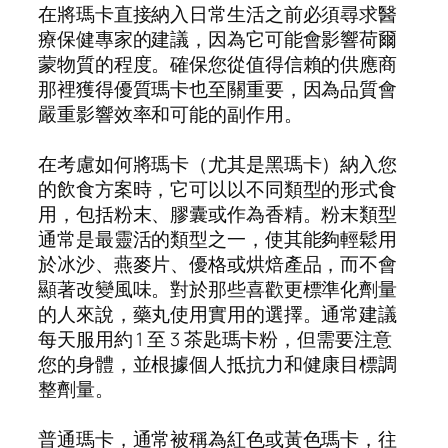
在將瑪卡直接納入日常生活之前必須尋求醫
療保健專家的建議，因為它可能會影響荷爾
蒙物質的程度。確保您從值得信賴的供應商
那裡獲得優質瑪卡也至關重要，因為品質會
嚴重影響效率和可能的副作用。
在考慮如何將瑪卡（尤其是黑瑪卡）納入您
的飲食方案時，它可以以不同類型的形式食
用，包括粉末、膠囊或作為香精。粉末類型
通常是最靈活的類型之一，使其能夠輕鬆用
於冰沙、燕麥片、優格或烘焙產品，而不會
顯著改變風味。對於那些喜歡更標準化劑量
的人來說，藥丸使用實用的選擇。通常建議
每天服用約 1 至 3 茶匙瑪卡粉，但需要注意
您的身體，並根據個人抵抗力和健康目標調
整劑量。
普通瑪卡，通常被稱為紅色或黃色瑪卡，往