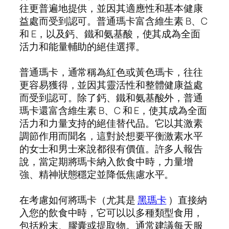
往更普遍地提供，並因其適應性和基本健康
益處而受到認可。普通瑪卡富含維生素 B、C
和 E，以及鈣、鐵和氨基酸，使其成為全面
活力和能量輔助的絕佳選擇。
普通瑪卡，通常稱為紅色或黃色瑪卡，往往
更容易獲得，並因其靈活性和整體健康益處
而受到認可。除了鈣、鐵和氨基酸外，普通
瑪卡還富含維生素 B、C 和 E，使其成為全面
活力和力量支持的絕佳替代品。它以其激素
調節作用而聞名，這對於想要平衡激素水平
的女士和男士來說都很有價值。許多人報告
說，當定期將瑪卡納入飲食中時，力量增
強、精神狀態穩定並降低焦慮水平。
在考慮如何將瑪卡（尤其是
黑瑪卡
）直接納
入您的飲食中時，它可以以多種類型食用，
包括粉末、膠囊或提取物。通常建議每天服