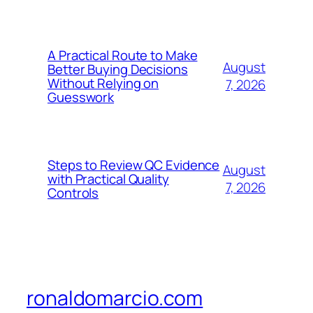
A Practical Route to Make
August
Better Buying Decisions
Without Relying on
7, 2026
Guesswork
Steps to Review QC Evidence
August
with Practical Quality
7, 2026
Controls
ronaldomarcio.com