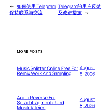
←
如何使用 Telegram
Telegram的用户反馈
保持联系与交流
及改进措施
→
MORE POSTS
August
Music Splitter Online Free For
Remix Work And Sampling
8, 2026
Audio Reverse Für
August
Sprachfragmente Und
8, 2026
Musikdateien