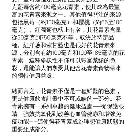
克藍莓含約400毫克花青素，使其成為最豐
富的花青素來源之一。其他值得關注的來源
包括黑莓（約100毫克）和櫻桃（約65至100
毫克）。紅葡萄也榜上有名，其花青素含量
從30毫克到750毫克不等，取決於特定品
種。紅洋蔥和紫甘藍也是很好的花青素來
源，分別含有約100毫克和109至185毫克的花
青素。這種多樣性不僅可以豐富菜餚的色
彩，還能讓人們享受其他含花青素食物帶來
的獨特健康益處。
總而言之，花青素不僅是一種鮮豔的色素，
更是健康飲食計畫中不可或缺的一部分。花
青素擁有一系列卓越的健康益處——從保護眼
睛、強效抗氧化到改善心血管健康和增強免
疫功能——這使得花青素成為理想健康狀態的
重要組成部分。