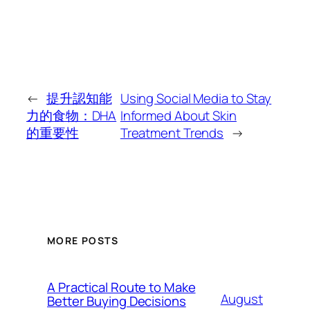
←
提升認知能
Using Social Media to Stay
力的食物：DHA
Informed About Skin
的重要性
Treatment Trends
→
MORE POSTS
A Practical Route to Make
August
Better Buying Decisions