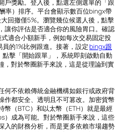
可享開戶獎勵。登入後，點選左側選單的「跟
酬率）排序。平台會顯示數百位bingx帶
最大回撤僅5%。瀏覽幾位候選人後，點擊
，讓你評估是否適合你的風險胃口。確認
額模式適合小額新手，例如每次交易固定投
易員的1%比例跟進。接著，設定
bingx跟
後，點擊「開始跟單」，系統即刻啟動自動
分鐘，對於幣圈新手來說，這是從理論到實
任何不依賴傳統金融機構如銀行或政府背
操作都安全、透明且不可篡改。加密貨幣
幣（BTC）和以太幣（ETH）就是最經
ps）成為可能。對於幣圈新手來說，這些
深入的財務分析，而是更多依賴市場趨勢