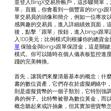
並登入BingX交易所帳戶，這步驟簡單
單」頁籤，你會看到一個豐富的bingx
單交易員的頭像和簡介，例如一位專攻以
感興趣的交易員，進入詳細績效頁面，
後，點擊「跟單」按鈕，進入bingx
入100美元；比例模式則根據你的總資金
單
保險金與bingx跟單保證金，這是
模式。你可以隨時在個人儀表板監控進度
踐的完美轉換。
首先，讓我們來釐清最基本的概念：什
書的數位資產，它們存在於虛擬網絡中
則是虛擬貨幣的一個子類別，它特別強調
典的例子。比特幣被譽為數位黃金，而以
概念聽起來或許抽象，但其實加密貨幣