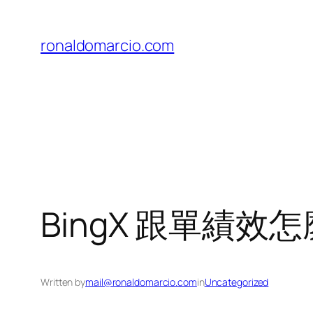
Skip
to
ronaldomarcio.com
content
BingX 跟單績
Written by
mail@ronaldomarcio.com
in
Uncategorized