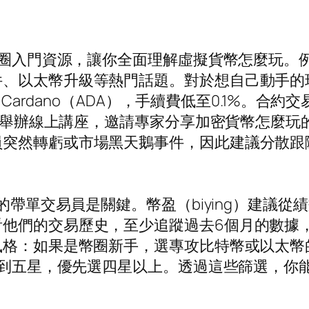
的幣圈入門資源，讓你全面理解虛擬貨幣怎麼玩
、以太幣升級等熱門話題。對於想自己動手的玩
和Cardano（ADA），手續費低至0.1%。
會定期舉辦線上講座，邀請專家分享加密貨幣怎麼
突然轉虧或市場黑天鵝事件，因此建議分散跟隨
薦的帶單交易員是關鍵。幣盈（biying）建議
他們的交易歷史，至少追蹤過去6個月的數據，
風格：如果是幣圈新手，選專攻比特幣或以太
星到五星，優先選四星以上。透過這些篩選，你能