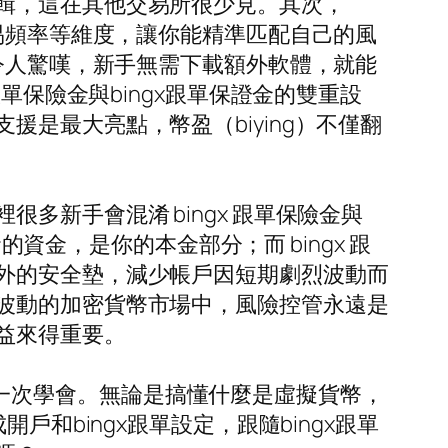
輯，這在其他交易所很少見。其次，
交易頻率等維度，讓你能精準匹配自己的風
到令人驚嘆，新手無需下載額外軟體，就能
單保險金與bingx跟單保證金的雙重設
是最大亮點，幣盈（biying）不僅翻
。
新手會混淆 bingx 跟單保險金與
的資金，是你的本金部分；而 bingx 跟
外的安全墊，減少帳戶因短期劇烈波動而
波動的加密貨幣市場中，風險控管永遠是
益來得重要。
帶單，一次學會。無論是搞懂什麼是虛擬貨幣，
和bingx跟單設定，跟隨bingx跟單