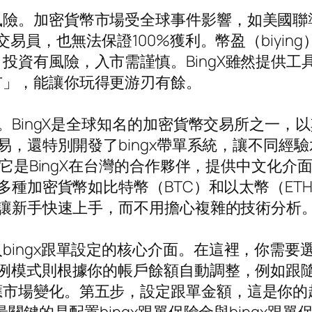
風險。加密貨幣市場受全球事件影響，如美國聯
交易員，也無法保證100%獲利。幣盈（biyi
投資有風險，入市需謹慎。BingX雖然提供
市」，能讓你玩得更游刃有餘。
所。BingX是全球知名的加密貨幣交易所之一
交易，還特別開發了bingx帶單系統，讓不同
色，它是BingX在台灣的合作夥伴，提供中文化
援多種加密貨幣如比特幣（BTC）和以太幣（E
能能讓新手快速上手，而不用擔心複雜的技術分析
bingx跟單設定的核心介面。在這裡，你需
比例模式則根據你的帳戶餘額自動調整，例如跟
應市場變化。第五步，設定跟單金額，這是你的