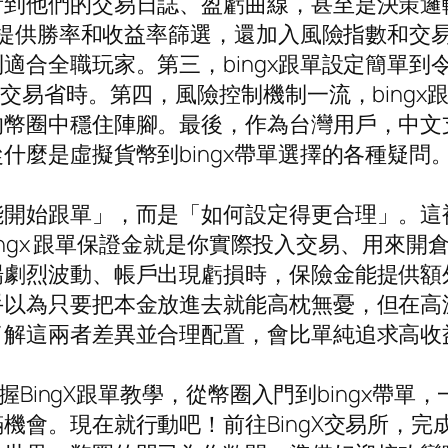
看到他們的交易日誌、盈虧曲線，甚至是決策邏
不僅提供勝率和收益率篩選，還加入風險指數和
適合全職玩家。第三，bingx跟單設定簡單
交易省時。第四，風險控制機制一流，bingx跟
幣圈中穩住陣腳。最後，作為台灣用戶，中文支援
什麼是虛擬貨幣到bingx帶單選擇的各種疑問
始跟單」，而是「如何設定得更合理」。這裡很多
ingx 跟單保證金就是你實際投入交易、用來開倉
場劇烈波動、帳戶出現虧損時，保險金能提供額
手以為只要把本金放進去就能高枕無憂，但在高
了解這兩者差異並合理配置，會比單純追求高收
掌握BingX跟單教學，從幣圈入門到bingx
。現在就行動吧！前往BingX交易所，完成開戶