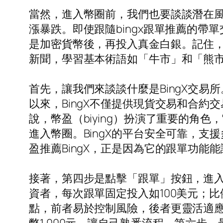
當然，進入幣圈前，我們也要談談潛在
漲暴跌。即使跟隨bingx跟單推薦的帶單
是加密貨幣後，再投入真金白銀。記住，
新聞，學習基本術語如「牛市」和「熊
首先，讓我們來談談什麼是BingX交易
以來，BingX不僅提供現貨交易和合約
說，幣盈（biying）扮演了重要的角
進入幣圈。BingX的平台安全可靠，支
盈推薦BingX，正是因為它的跟單功
接著，第四步是點擊「跟單」按鈕，進入
資者，每次跟單固定投入如100美元；
點，前者易於控制風險，後者更靈活適