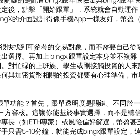
最關鍵的是配置bingx跟單保險金與bingx
設定後，點擊「開始跟單」，系統就會自動運作
gX的介面設計得像手機App一樣友好，幣盈（b
者可以很快找到可參考的交易對象，而不需要自己
選擇。再加上 bingx 跟單設定本身並不複
間。對忙碌的上班族、學生或剛接觸投資的人來
任何與加密貨幣相關的投資都要有心理準備，市
gX的跟單功能？首先，跟單透明度是關鍵。不同於一
第三方審核。這讓你能基於事實選擇，而不是聽信
專長（如ETH專家）或風險偏好篩選，幣盈甚
只需5-10分鐘，就能完成bingx跟單設定，