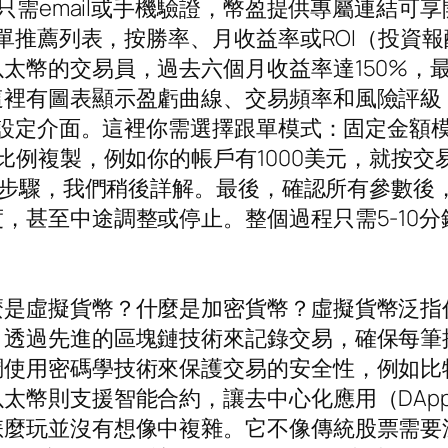
，只需email或手機驗證，幣盈提供專屬連結
跟單推薦列表，按勝率、月收益率或ROI（投資報
太幣的交易員，過去六個月收益率達150%，
這裡有圖表顯示盈虧曲線、交易頻率和風險評級
跟單設定介面。這裡你需選擇跟單模式：固定金
比例複製，例如你的帳戶有1000美元，就按交
關鍵步驟，我們稍後詳解。最後，確認所有參數
，甚至中途調整或停止。整個過程只需5-10
麼是虛擬貨幣？什麼是加密貨幣？虛擬貨幣泛指
，透過先進的區塊鏈技術來記錄交易，確保每筆
使用密碼學技術來保護交易的安全性，例如比特
太幣則支援智能合約，讓去中心化應用（DAp
怎麼玩並沒有想像中複雜。它不像傳統股票需要