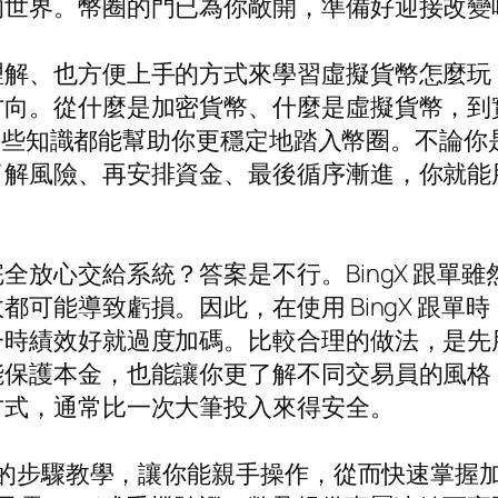
的世界。幣圈的門已為你敞開，準備好迎接改變
也方便上手的方式來學習虛擬貨幣怎麼玩，那麼透過
從什麼是加密貨幣、什麼是虛擬貨幣，到實際的 b
異，這些知識都能幫助你更穩定地踏入幣圈。不論
了解風險、再安排資金、最後循序漸進，你就能
全放心交給系統？答案是不行。BingX 跟單
可能導致虧損。因此，在使用 BingX 跟單
一時績效好就過度加碼。比較合理的做法，是先
能保護本金，也能讓你更了解不同交易員的風格
方式，通常比一次大筆投入來得安全。
設定的步驟教學，讓你能親手操作，從而快速掌