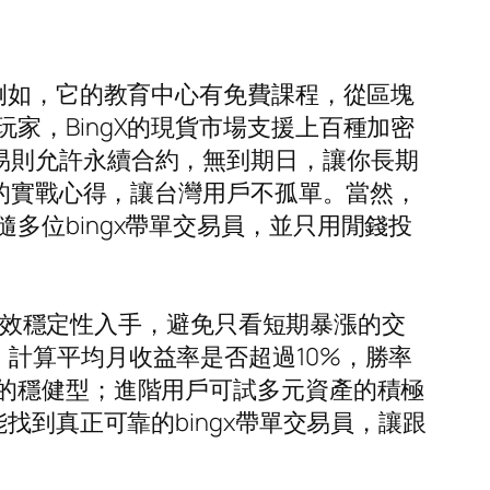
。例如，它的教育中心有免費課程，從區塊
家，BingX的現貨市場支援上百種加密
合約交易則允許永續合約，無到期日，讓你長期
玩的實戰心得，讓台灣用戶不孤單。當然，
多位bingx帶單交易員，並只用閒錢投
從績效穩定性入手，避免只看短期暴漲的交
計算平均月收益率是否超過10%，勝率
幣的穩健型；進階用戶可試多元資產的積極
找到真正可靠的bingx帶單交易員，讓跟