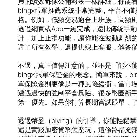
員的績效都像公開報表一樣詳細，你能
bingx跟單推薦系統非常完整，平台
格。例如，低頻交易適合上班族，高頻則
透過網頁或App一鍵完成，遠比傳統手動
計，加上止損功能，讓你能在波動劇烈的
譯了所有教學，還提供線上客服，解答從
不過，真正值得注意的，並不是「能不能開
bingx 跟單保證金的概念。簡單來說，b
單保險金則更像是一種風險緩衝，當市
遭遇過快的強制平倉風險。很多幣圈新
第一優先。如果你打算長期嘗試跟單，
透過幣盈（biying）的引導，你能輕鬆
還是實踐加密貨幣怎麼玩，這條路都充滿機會