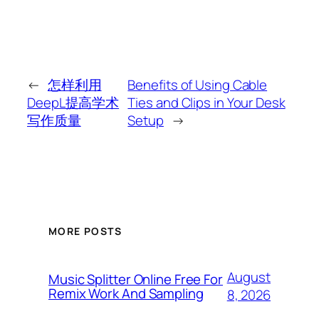
←
怎样利用
Benefits of Using Cable
DeepL提高学术
Ties and Clips in Your Desk
写作质量
Setup
→
MORE POSTS
August
Music Splitter Online Free For
Remix Work And Sampling
8, 2026