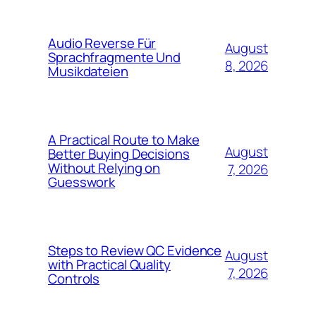
Audio Reverse Für
August
Sprachfragmente Und
8, 2026
Musikdateien
A Practical Route to Make
August
Better Buying Decisions
Without Relying on
7, 2026
Guesswork
Steps to Review QC Evidence
August
with Practical Quality
7, 2026
Controls