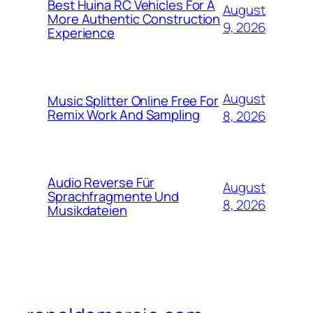
Best Huina RC Vehicles For A
August
More Authentic Construction
9, 2026
Experience
August
Music Splitter Online Free For
Remix Work And Sampling
8, 2026
Audio Reverse Für
August
Sprachfragmente Und
8, 2026
Musikdateien