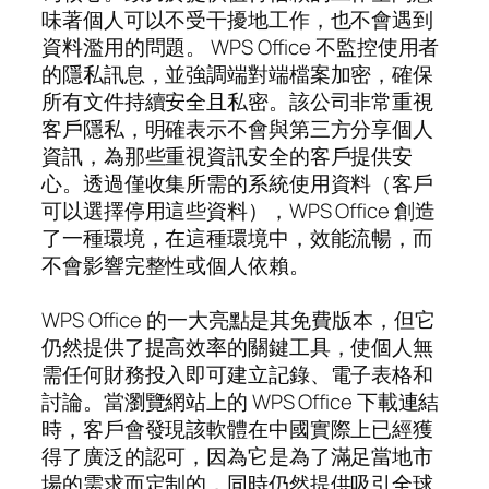
味著個人可以不受干擾地工作，也不會遇到
資料濫用的問題。 WPS Office 不監控使用者
的隱私訊息，並強調端對端檔案加密，確保
所有文件持續安全且私密。該公司非常重視
客戶隱私，明確表示不會與第三方分享個人
資訊，為那些重視資訊安全的客戶提供安
心。透過僅收集所需的系統使用資料（客戶
可以選擇停用這些資料），WPS Office 創造
了一種環境，在這種環境中，效能流暢，而
不會影響完整性或個人依賴。
WPS Office 的一大亮點是其免費版本，但它
仍然提供了提高效率的關鍵工具，使個人無
需任何財務投入即可建立記錄、電子表格和
討論。當瀏覽網站上的 WPS Office 下載連結
時，客戶會發現該軟體在中國實際上已經獲
得了廣泛的認可，因為它是為了滿足當地市
場的需求而定制的，同時仍然提供吸引全球