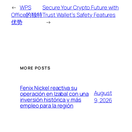
←
WPS
Secure Your Crypto Future with
Office的独特
Trust Wallet’s Safety Features
优势
→
MORE POSTS
Fenix Nickel reactiva su
August
operación en Izabal con una
inversión histórica y más
9, 2026
empleo para la región