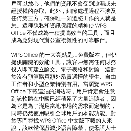
戶可以放心，他們的資訊不會受到洩漏或未
經授權的存取。此外，細節處理過程不涉及
任何第三方，確保唯一知道您工作的人就是
您。這種隱私和資訊保護的精神使 WPS
Office 不僅成為一種提高效率的工具，而且
成為應對現代辦公室複雜性的可靠夥伴。
WPS Office 的一大亮點是其免費版本，但仍
提供關鍵的效能工具，讓客戶無需任何財務
投入即可建立論文、電子表格和討論。這對
於沒有預算購買額外昂貴選擇的學生、自由
工作者和小型企業特別有用。當瀏覽 WPS
Office 下載連結的網站時，用戶肯定會注意
到該軟體在中國已經積累了大量追隨者，因
為它是為了滿足當地市場的需求而定制的，
同時仍然使用吸引全球用戶的本能功能。對
於專門尋找 WPS Office 中文版下載的人來
說，該軟體保證減少語言障礙，使母語人士